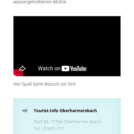
wassergetriebenen Mühle.
Viel Spaß beim Besuch vor Ort!
Tourist-Info Oberharmersbach
Dorf 60, 77784 Oberharmersbach,
Tel.: 07837-277