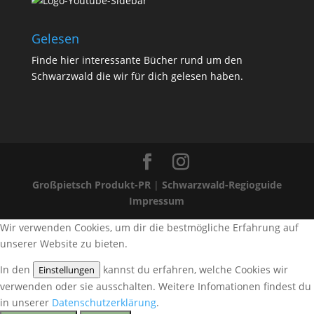
Gelesen
Finde
hier
interessante Bücher rund um den
Schwarzwald die wir für dich gelesen haben.
Großpietsch Produkt-PR
|
Schwarzwald-Regioguide
Impressum
Wir verwenden Cookies, um dir die bestmögliche Erfahrung auf
unserer Website zu bieten.
In den
kannst du erfahren, welche Cookies wir
Einstellungen
verwenden oder sie ausschalten. Weitere Infomationen findest du
in unserer
Datenschutzerklärung
.