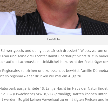
LinkMichel
e Schwertgosch, und den gibt es „frisch dressiert“. Wieso, warum 
 Frau und seine drei Töchter damit überhaupt nichts zu tun haben,
euer auf die Lachmuskeln. LinkMichel ist zurecht der Preisträger d
h Regionales zu trinken und zu essen, es bewirtet Familie Dünne
ganz so regional – aber drücken wir mal ein Auge zu.
rpark ausgerichtete 13. Lange Nacht im Haus der Natur findet sta
tet 12,50 € (Erwachsene) bzw. 8,50 € (ermäßigt). Karten können unte
t werden. Es gibt keinen Vorverkauf zu ermäßigten Preisen und ke