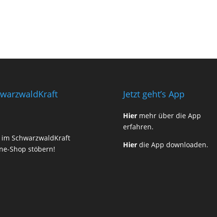
warzwaldKraft
Jetzt geht’s App
Hier
mehr über die App
erfahren.
t im SchwarzwaldKraft
Hier
die App downloaden.
ne-Shop stöbern!