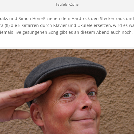
Teufels Küche
endiks und Simon Höneß ziehen dem Hardrock den Stecker raus und
a (!!) die E-Gitarren durch Klavier und Ukulele ersetzen, wird es 
iemals live gesungenen Song gibt es an diesem Abend auch noch, u