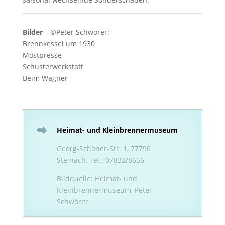
Bilder
– ©Peter Schwörer:
Brennkessel um 1930
Mostpresse
Schusterwerkstatt
Beim Wagner
Heimat- und Kleinbrennermuseum
Georg-Schöner-Str. 1, 77790
Steinach, Tel.: 07832/8656
Bildquelle: Heimat- und
Kleinbrennermuseum, Peter
Schwörer