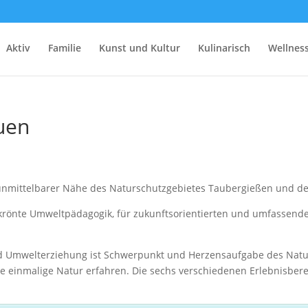
Aktiv
Familie
Kunst und Kultur
Kulinarisch
Wellnes
uen
 unmittelbarer Nähe des Naturschutzgebietes Taubergießen und de
krönte Umweltpädagogik, für zukunftsorientierten und umfassend
d Umwelterziehung ist Schwerpunkt und Herzensaufgabe des Natu
einmalige Natur erfahren. Die sechs verschiedenen Erlebnisbereic