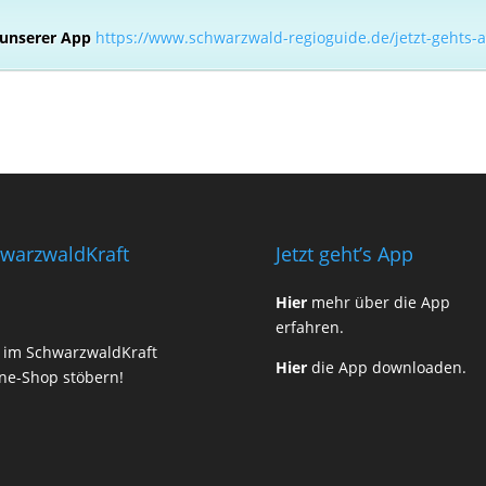
 unserer App
https://www.schwarzwald-regioguide.de/jetzt-gehts-
warzwaldKraft
Jetzt geht’s App
Hier
mehr über die App
erfahren.
t im SchwarzwaldKraft
Hier
die App downloaden.
ne-Shop stöbern!