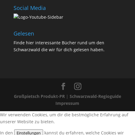
Social Media
Gelesen
Finde
hier
interessante Bücher rund um den
Schwarzwald die wir für dich gelesen haben.
Großpietsch Produkt-PR
|
Schwarzwald-Regioguide
Impressum
Wir verwenden Cookies, um dir die bestmögliche Erfahrung auf
unserer Website zu bieten.
In den
kannst du erfahren, welche Cookies wir
Einstellungen