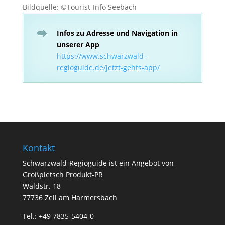
Bildquelle: ©Tourist-Info Seebach
Infos zu Adresse und Navigation in
unserer App
https://www.schwarzwald-
regioguide.de/jetzt-gehts-app/
Kontakt
Schwarzwald-Regioguide ist ein Angebot von
Großpietsch Produkt-PR
Waldstr. 18
77736 Zell am Harmersbach
Tel.: +49 7835-5404-0