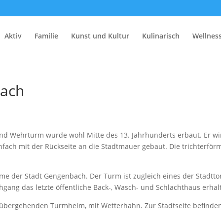
Aktiv
Familie
Kunst und Kultur
Kulinarisch
Wellnes
ach
d Wehrturm wurde wohl Mitte des 13. Jahrhunderts erbaut. Er wi
ach mit der Rückseite an die Stadtmauer gebaut. Die trichterför
me der Stadt Gengenbach. Der Turm ist zugleich eines der Stadtt
hgang das letzte öffentliche Back-, Wasch- und Schlachthaus erhal
k übergehenden Turmhelm, mit Wetterhahn. Zur Stadtseite befinde