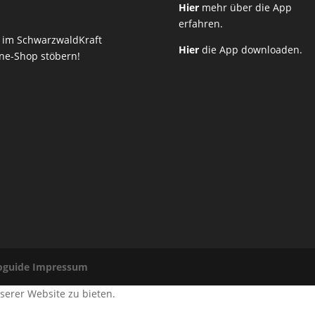
Hier
mehr über die App
erfahren.
t im SchwarzwaldKraft
Hier
die App downloaden.
ne-Shop stöbern!
oguide Impressum
serer Website zu bieten.