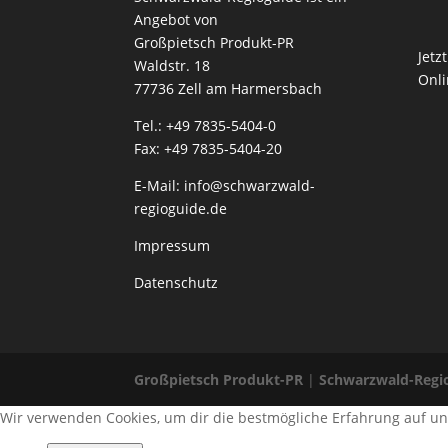
Angebot von
Großpietsch Produkt-PR
Jetz
Waldstr. 18
Onli
77736 Zell am Harmersbach
Tel.: +49 7835-5404-0
Fax: +49 7835-5404-20
E-Mail:
info@schwarzwald-
regioguide.de
Impressum
Datenschutz
Großpietsch Produkt-PR
|
Schwarzwald-Regi
Wir verwenden Cookies, um dir die bestmögliche Erfahrung auf un