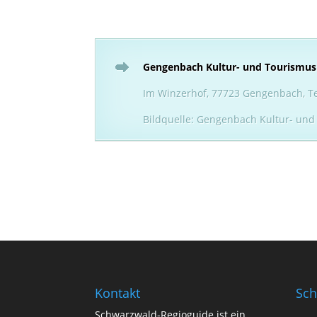
Gengenbach Kultur- und Tourismu
Im Winzerhof, 77723 Gengenbach, Te
Bildquelle: Gengenbach Kultur- und
Kontakt
Sch
Schwarzwald-Regioguide ist ein