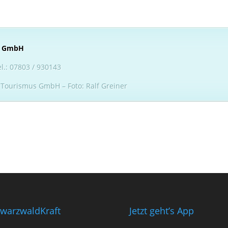
s GmbH
l.: 07803 / 930143
 Tourismus GmbH – Foto: Ralf Greiner
warzwaldKraft
Jetzt geht’s App