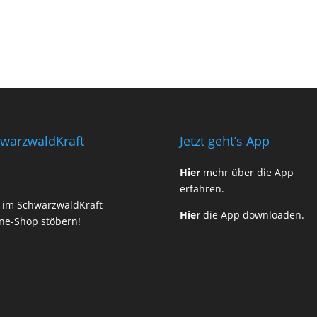
warzwaldKraft
Jetzt geht’s App
Hier
mehr über die App
erfahren.
t im SchwarzwaldKraft
Hier
die App downloaden.
ne-Shop stöbern!