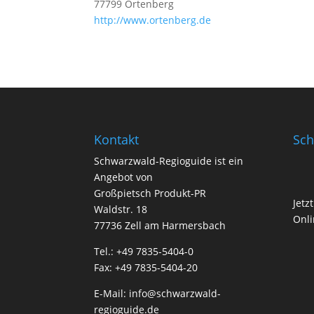
77799 Ortenberg
http://www.ortenberg.de
Kontakt
Sch
Schwarzwald-Regioguide ist ein
Angebot von
Großpietsch Produkt-PR
Jetz
Waldstr. 18
Onli
77736 Zell am Harmersbach
Tel.: +49 7835-5404-0
Fax: +49 7835-5404-20
E-Mail:
info@schwarzwald-
regioguide.de