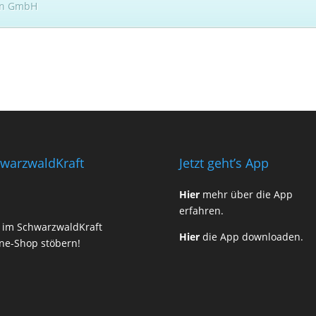
nen GmbH
warzwaldKraft
Jetzt geht’s App
Hier
mehr über die App
erfahren.
t im SchwarzwaldKraft
Hier
die App downloaden.
ne-Shop stöbern!