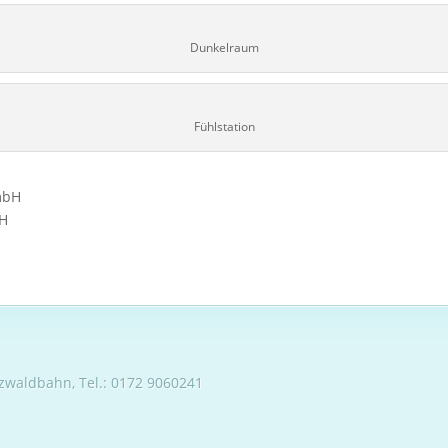
Dunkelraum
Fühlstation
mbH
bH
H
zwaldbahn, Tel.: 0172 9060241