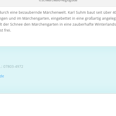
©Schwarzwald-Regioguide
durch eine bezaubernde Märchenwelt. Karl Suhm baut seit über 4
ringen und im Märchengarten, eingebettet in eine großartig angele
t der Schnee den Märchengarten in eine zauberhafte Winterlandsc
t frei.
l.: 07803-4972
.de