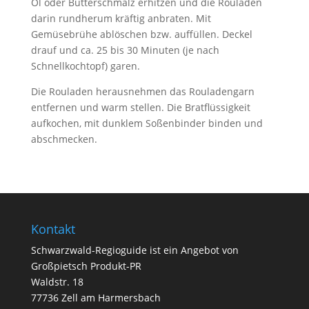
Öl oder Butterschmalz erhitzen und die Rouladen
darin rundherum kräftig anbraten. Mit
Gemüsebrühe ablöschen bzw. auffüllen. Deckel
drauf und ca. 25 bis 30 Minuten (je nach
Schnellkochtopf) garen.
Die Rouladen herausnehmen das Rouladengarn
entfernen und warm stellen. Die Bratflüssigkeit
aufkochen, mit dunklem Soßenbinder binden und
abschmecken.
Kontakt
Schwarzwald-Regioguide ist ein Angebot von
Großpietsch Produkt-PR
Waldstr. 18
77736 Zell am Harmersbach