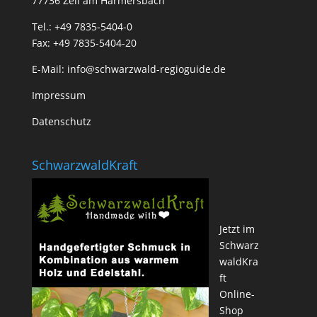
77736 Zell am Harmersbach
Tel.: +49 7835-5404-0
Fax: +49 7835-5404-20
E-Mail:
info@schwarzwald-regioguide.de
Impressum
Datenschutz
SchwarzwaldKraft
Jetzt im
Schwarz
waldKra
ft
Online-
Shop