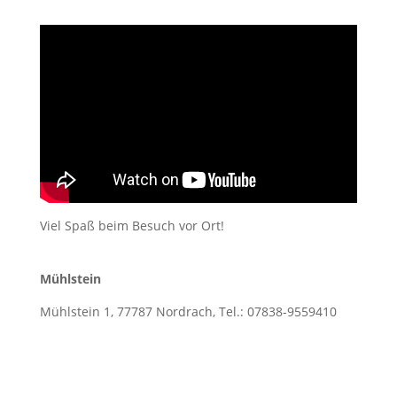
Viel Spaß beim Besuch vor Ort!
Mühlstein
Mühlstein 1, 77787 Nordrach, Tel.: 07838-9559410