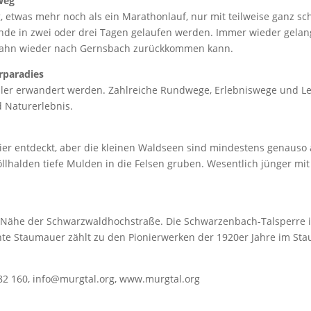
weg
 etwas mehr noch als ein Marathonlauf, nur mit teilweise ganz sch
de in zwei oder drei Tagen gelaufen werden. Immer wieder gelang
-Bahn wieder nach Gernsbach zurückkommen kann.
rparadies
ler erwandert werden. Zahlreiche Rundwege, Erlebniswege und Leh
 Naturerlebnis.
r entdeckt, aber die kleinen Waldseen sind mindestens genauso alt.
lhalden tiefe Mulden in die Felsen gruben. Wesentlich jünger mit 
der Nähe der Schwarzwaldhochstraße. Die Schwarzenbach-Talsperre
ante Staumauer zählt zu den Pionierwerken der 1920er Jahre im S
 982 160, info@murgtal.org, www.murgtal.org