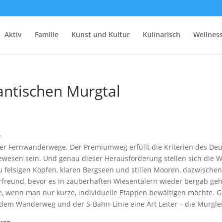
Aktiv
Familie
Kunst und Kultur
Kulinarisch
Wellnes
ntischen Murgtal
e
cher Fernwanderwege. Der Premiumweg erfüllt die Kriterien des 
ewesen sein. Und genau dieser Herausforderung stellen sich die W
 felsigen Köpfen, klaren Bergseen und stillen Mooren, dazwische
rfreund, bevor es in zauberhaften Wiesentälern wieder bergab ge
eite, wenn man nur kurze, individuelle Etappen bewältigen möchte.
dem Wanderweg und der S-Bahn-Linie eine Art Leiter – die Murglei